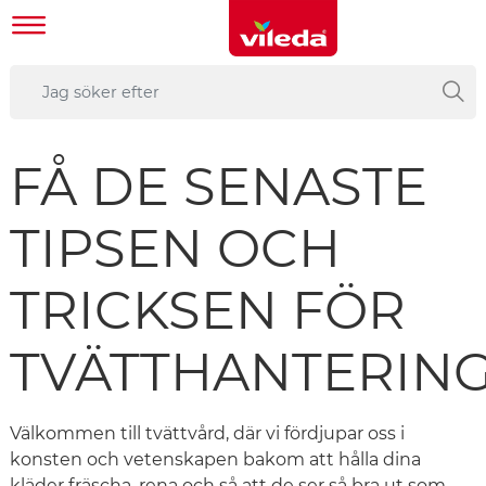
FÅ DE SENASTE
TIPSEN OCH
TRICKSEN FÖR
TVÄTTHANTERIN
Välkommen till tvättvård, där vi fördjupar oss i
konsten och vetenskapen bakom att hålla dina
kläder fräscha, rena och så att de ser så bra ut som