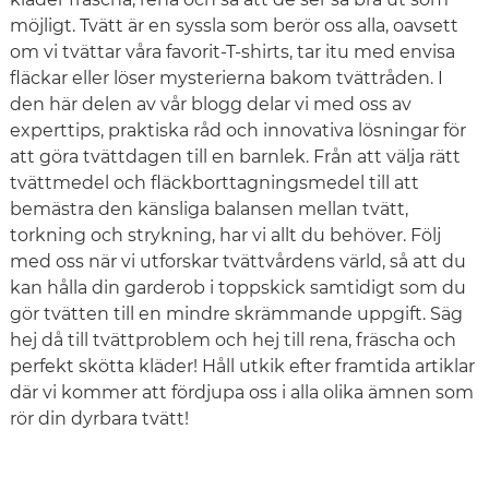
möjligt. Tvätt är en syssla som berör oss alla, oavsett
om vi tvättar våra favorit-T-shirts, tar itu med envisa
fläckar eller löser mysterierna bakom tvättråden. I
den här delen av vår blogg delar vi med oss ​​av
experttips, praktiska råd och innovativa lösningar för
att göra tvättdagen till en barnlek. Från att välja rätt
tvättmedel och fläckborttagningsmedel till att
bemästra den känsliga balansen mellan tvätt,
torkning och strykning, har vi allt du behöver. Följ
med oss ​​när vi utforskar tvättvårdens värld, så att du
kan hålla din garderob i toppskick samtidigt som du
gör tvätten till en mindre skrämmande uppgift. Säg
hej då till tvättproblem och hej till rena, fräscha och
perfekt skötta kläder! Håll utkik efter framtida artiklar
där vi kommer att fördjupa oss i alla olika ämnen som
rör din dyrbara tvätt!