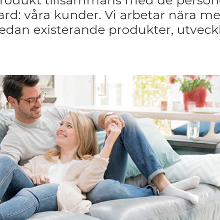
r produkt tillsammans med de perso
rd: våra kunder. Vi arbetar nära me
redan existerande produkter, utveck