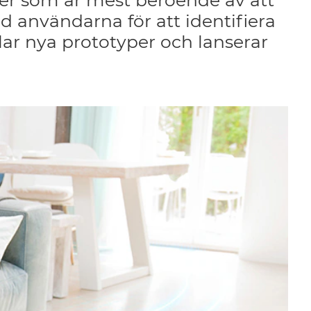
ner som är mest beroende av att
d användarna för att identifiera
lar nya prototyper och lanserar