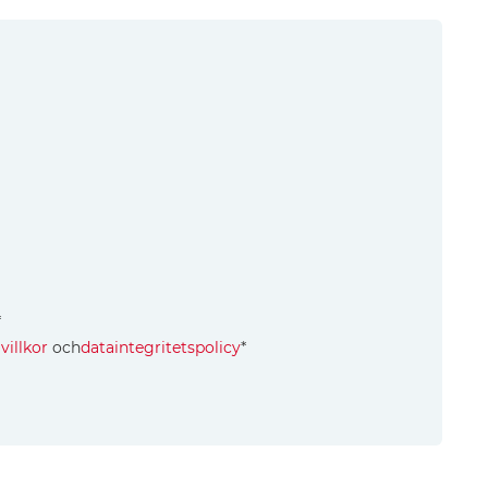
*
villkor
och
dataintegritetspolicy
*