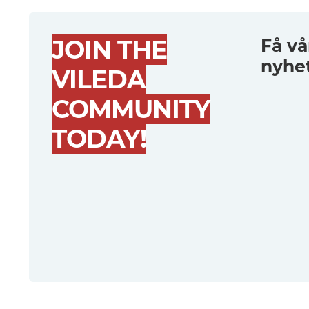
JOIN THE
Få vå
nyhe
VILEDA
COMMUNITY
TODAY!