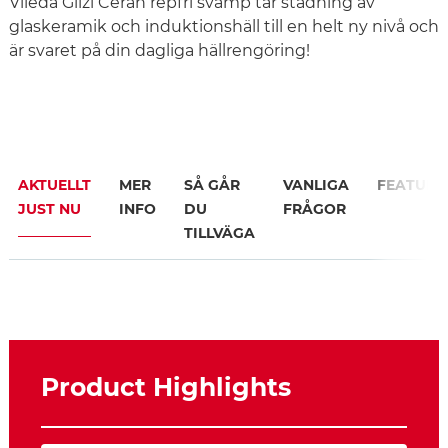
Vileda Glizi Ceran repfri svamp tar städning av
glaskeramik och induktionshäll till en helt ny nivå och
är svaret på din dagliga hällrengöring!
AKTUELLT
MER
SÅ GÅR
VANLIGA
FEATURE
JUST NU
INFO
DU
FRÅGOR
TILLVÄGA
Product Highlights