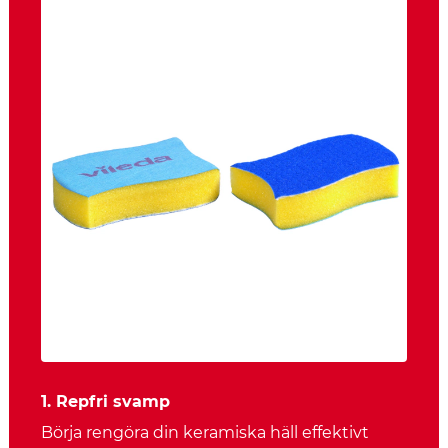
1. Repfri svamp
Börja rengöra din keramiska häll effektivt