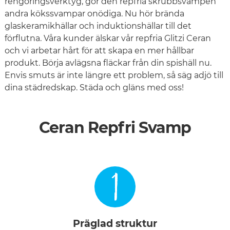
rengöringsverktyg, gör den repfria skrubbsvampen
andra kökssvampar onödiga. Nu hör brända
glaskeramikhällar och induktionshällar till det
förflutna. Våra kunder älskar vår repfria Glitzi Ceran
och vi arbetar hårt för att skapa en mer hållbar
produkt. Börja avlägsna fläckar från din spishäll nu.
Envis smuts är inte längre ett problem, så säg adjö till
dina städredskap. Städa och gläns med oss!
Ceran Repfri Svamp
1
Präglad struktur