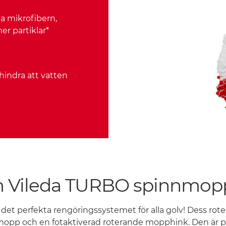
ta mikrofibern,
er partiklar*
rhindra att vatten
Vileda TURBO spinnmopp
et perfekta rengöringssystemet för alla golv! Dess rot
 och en fotaktiverad roterande mopphink. Den är perfe