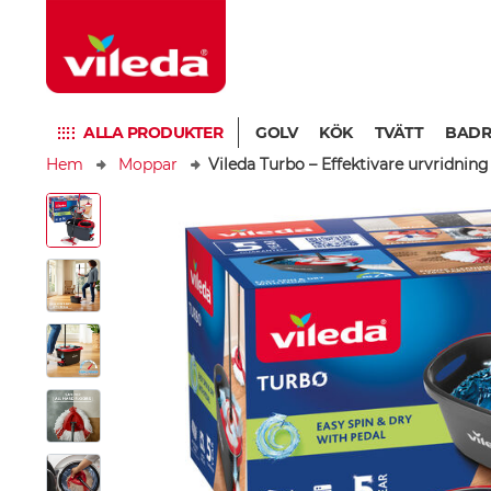
ALLA PRODUKTER
GOLV
KÖK
TVÄTT
BAD
Hem
Moppar
Vileda Turbo – Effektivare urvridning