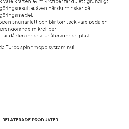
k vare kraften av mikrofiber får du ett grundligt
göringsresultat även när du minskar på
göringsmedel.
pen snurrar lätt och blir torr tack vare pedalen
prengörande mikrofiber
lbar då den innehåller återvunnen plast
eda Turbo spinnmopp system nu!
RELATERADE PRODUKTER