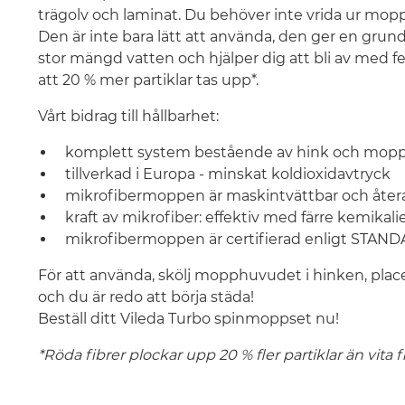
trägolv och laminat. Du behöver inte vrida ur mopp
Den är inte bara lätt att använda, den ger en grun
stor mängd vatten och hjälper dig att bli av med 
att 20 % mer partiklar tas upp*.
Vårt bidrag till hållbarhet:
komplett system bestående av hink och mopp;
tillverkad i Europa - minskat koldioxidavtryck
mikrofibermoppen är maskintvättbar och åte
kraft av mikrofiber: effektiv med färre kemikali
mikrofibermoppen är certifierad enligt STAND
För att använda, skölj mopphuvudet i hinken, placer
och du är redo att börja städa!
Beställ ditt Vileda Turbo spinmoppset nu!
*Röda fibrer plockar upp 20 % fler partiklar än vita fi