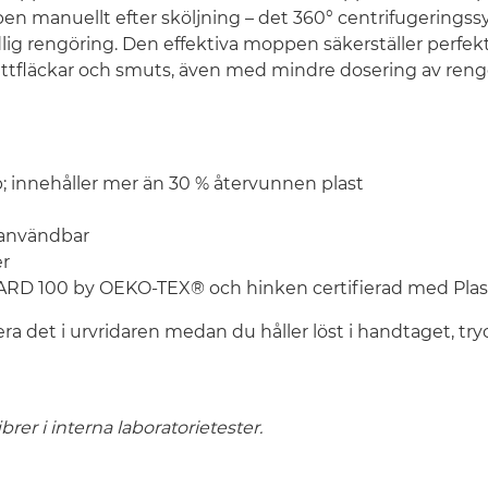
en manuellt efter sköljning – det 360° centrifugeringss
dlig rengöring. Den effektiva moppen säkerställer perfekt
fettfläckar och smuts, även med mindre dosering av reng
 innehåller mer än 30 % återvunnen plast
ranvändbar
er
ARD 100 by OEKO-TEX® och hinken certifierad med Plas
a det i urvridaren medan du håller löst i handtaget, try
brer i interna laboratorietester.