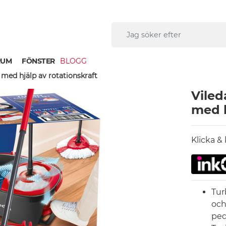
RUM
FÖNSTER
BLOGG
 med hjälp av rotationskraft
Viled
med h
Klicka &
Tur
och
ped