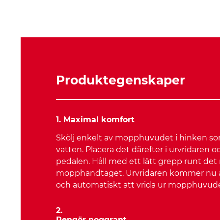
Produktegenskaper
1. Maximal komfort
Skölj enkelt av mopphuvudet i hinken so
vatten. Placera det därefter i urvridaren o
pedalen. Håll med ett lätt grepp runt det
mopphandtaget. Urvridaren kommer nu at
och automatiskt att vrida ur mopphuvude
2.
Rengör noggrant