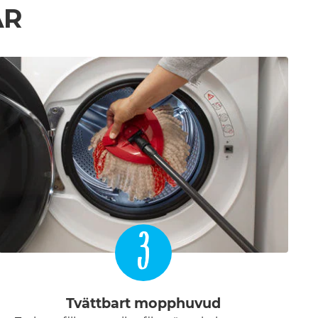
AR
3
Tvättbart mopphuvud