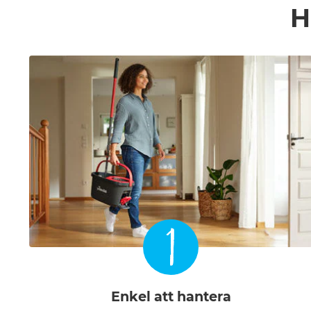
H
1
Enkel att hantera