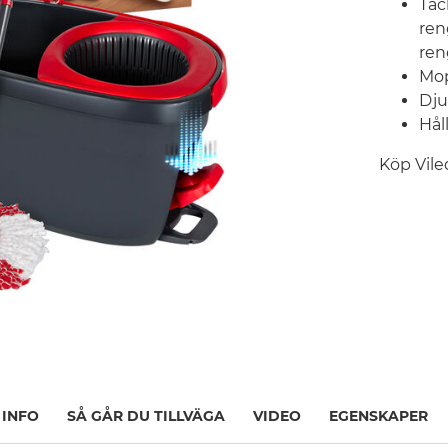
Tac
ren
ren
Mop
Dju
Hål
Köp Vil
 INFO
SÅ GÅR DU TILLVÄGA
VIDEO
EGENSKAPER