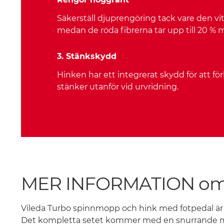
Säkerställ djuprengöring tack vare den vi
medan de röda fibrerna tar upp till 20 % m
3. Stänkskydd
Hinken har ett integrerat skydd för att fö
stänker utanför vid urvridning.
MER INFORMATION om 
Vileda Turbo spinnmopp och hink med fotpedal är d
Det kompletta setet kommer med en snurrande mopp