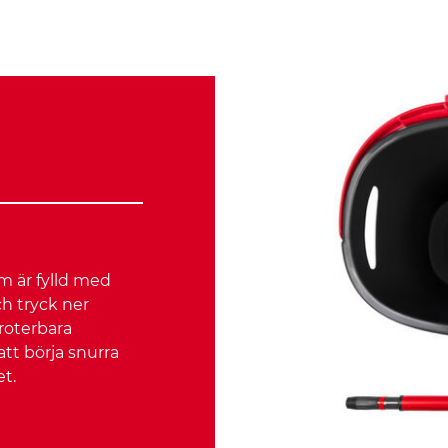
m är fylld med
ch tryck ner
 roterbara
t börja snurra
t.