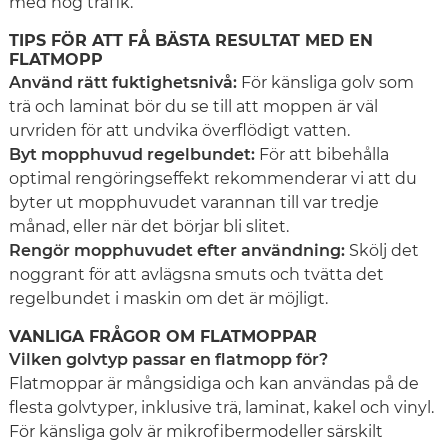
med hög trafik.
TIPS FÖR ATT FÅ BÄSTA RESULTAT MED EN
FLATMOPP
Använd rätt fuktighetsnivå:
För känsliga golv som
trä och laminat bör du se till att moppen är väl
urvriden för att undvika överflödigt vatten.
Byt mopphuvud regelbundet:
För att bibehålla
optimal rengöringseffekt rekommenderar vi att du
byter ut mopphuvudet varannan till var tredje
månad, eller när det börjar bli slitet.
Rengör mopphuvudet efter användning:
Skölj det
noggrant för att avlägsna smuts och tvätta det
regelbundet i maskin om det är möjligt.
VANLIGA FRÅGOR OM FLATMOPPAR
Vilken golvtyp passar en flatmopp för?
Flatmoppar är mångsidiga och kan användas på de
flesta golvtyper, inklusive trä, laminat, kakel och vinyl.
För känsliga golv är mikrofibermodeller särskilt