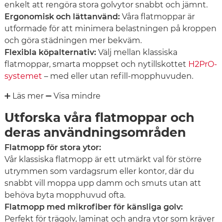
enkelt att rengöra stora golvytor snabbt och jämnt.
Ergonomisk och lättanvänd:
Våra flatmoppar är
utformade för att minimera belastningen på kroppen
och göra städningen mer bekväm.
Flexibla köpalternativ:
Välj mellan klassiska
flatmoppar, smarta moppset och nytillskottet
H2PrO-
systemet
– med eller utan refill-mopphuvuden.
➕ Läs mer
➖ Visa mindre
Utforska våra flatmoppar och
deras användningsområden
Flatmopp för stora ytor:
Vår klassiska flatmopp är ett utmärkt val för större
utrymmen som vardagsrum eller kontor, där du
snabbt vill moppa upp damm och smuts utan att
behöva byta mopphuvud ofta.
Flatmopp med mikrofiber för känsliga golv:
Perfekt för trägolv, laminat och andra ytor som kräver